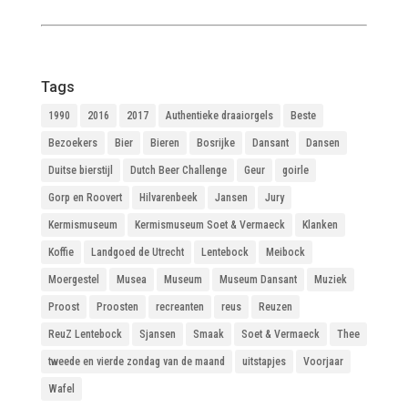
Tags
1990
2016
2017
Authentieke draaiorgels
Beste
Bezoekers
Bier
Bieren
Bosrijke
Dansant
Dansen
Duitse bierstijl
Dutch Beer Challenge
Geur
goirle
Gorp en Roovert
Hilvarenbeek
Jansen
Jury
Kermismuseum
Kermismuseum Soet & Vermaeck
Klanken
Koffie
Landgoed de Utrecht
Lentebock
Meibock
Moergestel
Musea
Museum
Museum Dansant
Muziek
Proost
Proosten
recreanten
reus
Reuzen
ReuZ Lentebock
Sjansen
Smaak
Soet & Vermaeck
Thee
tweede en vierde zondag van de maand
uitstapjes
Voorjaar
Wafel