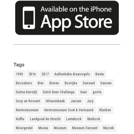
Tags
1990
2016
2017
Authentieke draaiorgels
Beste
Bezoekers
Bier
Bieren
Bosrijke
Dansant
Dansen
Duitse bierstijl
Dutch Beer Challenge
Geur
goirle
Gorp en Roovert
Hilvarenbeek
Jansen
Jury
Kermismuseum
Kermismuseum Soet & Vermaeck
Klanken
Koffie
Landgoed de Utrecht
Lentebock
Meibock
Moergestel
Musea
Museum
Museum Dansant
Muziek