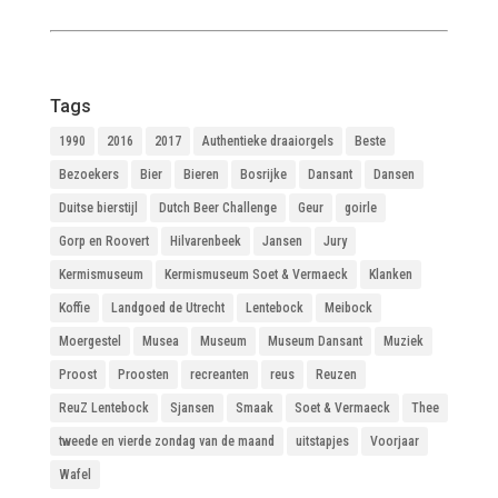
Tags
1990
2016
2017
Authentieke draaiorgels
Beste
Bezoekers
Bier
Bieren
Bosrijke
Dansant
Dansen
Duitse bierstijl
Dutch Beer Challenge
Geur
goirle
Gorp en Roovert
Hilvarenbeek
Jansen
Jury
Kermismuseum
Kermismuseum Soet & Vermaeck
Klanken
Koffie
Landgoed de Utrecht
Lentebock
Meibock
Moergestel
Musea
Museum
Museum Dansant
Muziek
Proost
Proosten
recreanten
reus
Reuzen
ReuZ Lentebock
Sjansen
Smaak
Soet & Vermaeck
Thee
tweede en vierde zondag van de maand
uitstapjes
Voorjaar
Wafel