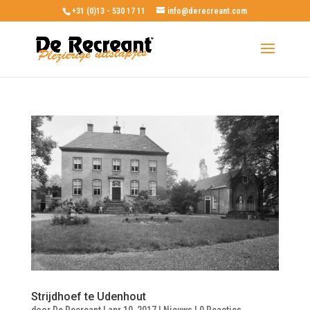
+31 (0)13 - 530 17 11
info@derecreant.com
Strijdhoef te Udenhout