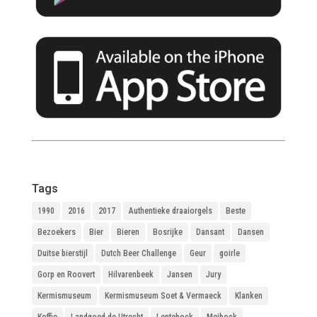
Tags
1990
2016
2017
Authentieke draaiorgels
Beste
Bezoekers
Bier
Bieren
Bosrijke
Dansant
Dansen
Duitse bierstijl
Dutch Beer Challenge
Geur
goirle
Gorp en Roovert
Hilvarenbeek
Jansen
Jury
Kermismuseum
Kermismuseum Soet & Vermaeck
Klanken
Koffie
Landgoed de Utrecht
Lentebock
Meibock