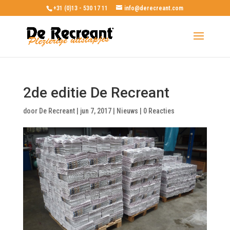
+31 (0)13 - 530 17 11
info@derecreant.com
2de editie De Recreant
door
De Recreant
|
jun 7, 2017
|
Nieuws
|
0 Reacties