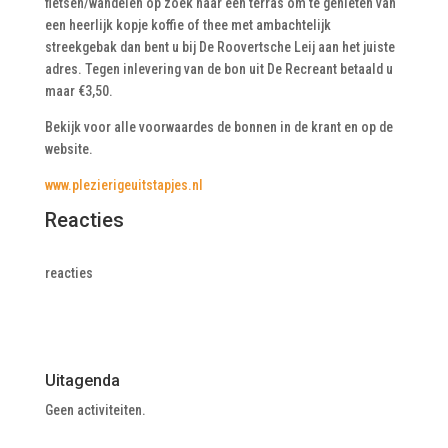
fietsen/wandelen op zoek naar een terras om te genieten van
een heerlijk kopje koffie of thee met ambachtelijk
streekgebak dan bent u bij De Roovertsche Leij aan het juiste
adres. Tegen inlevering van de bon uit De Recreant betaald u
maar €3,50.
Bekijk voor alle voorwaardes de bonnen in de krant en op de
website.
www.plezierigeuitstapjes.nl
Reacties
reacties
Uitagenda
Geen activiteiten.