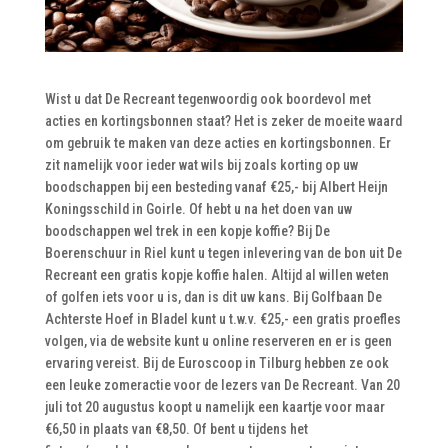
Wist u dat De Recreant tegenwoordig ook boordevol met
acties en kortingsbonnen staat? Het is zeker de moeite waard
om gebruik te maken van deze acties en kortingsbonnen. Er
zit namelijk voor ieder wat wils bij zoals korting op uw
boodschappen bij een besteding vanaf €25,- bij Albert Heijn
Koningsschild in Goirle. Of hebt u na het doen van uw
boodschappen wel trek in een kopje koffie? Bij De
Boerenschuur in Riel kunt u tegen inlevering van de bon uit De
Recreant een gratis kopje koffie halen. Altijd al willen weten
of golfen iets voor u is, dan is dit uw kans. Bij Golfbaan De
Achterste Hoef in Bladel kunt u t.w.v. €25,- een gratis proefles
volgen, via de website kunt u online reserveren en er is geen
ervaring vereist. Bij de Euroscoop in Tilburg hebben ze ook
een leuke zomeractie voor de lezers van De Recreant. Van 20
juli tot 20 augustus koopt u namelijk een kaartje voor maar
€6,50 in plaats van €8,50. Of bent u tijdens het