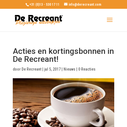
+31 (0)13 - 530 17 11
info@derecreant.com
Acties en kortingsbonnen in
De Recreant!
door
De Recreant
|
jul 5, 2017
|
Nieuws
|
0 Reacties