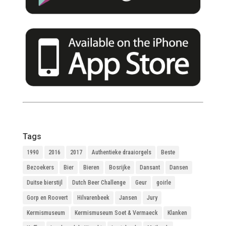
Tags
1990
2016
2017
Authentieke draaiorgels
Beste
Bezoekers
Bier
Bieren
Bosrijke
Dansant
Dansen
Duitse bierstijl
Dutch Beer Challenge
Geur
goirle
Gorp en Roovert
Hilvarenbeek
Jansen
Jury
Kermismuseum
Kermismuseum Soet & Vermaeck
Klanken