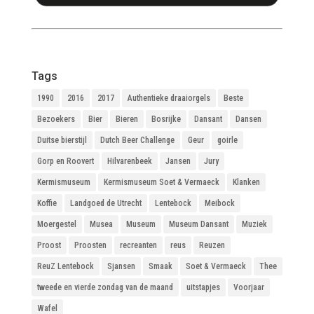
Tags
1990
2016
2017
Authentieke draaiorgels
Beste
Bezoekers
Bier
Bieren
Bosrijke
Dansant
Dansen
Duitse bierstijl
Dutch Beer Challenge
Geur
goirle
Gorp en Roovert
Hilvarenbeek
Jansen
Jury
Kermismuseum
Kermismuseum Soet & Vermaeck
Klanken
Koffie
Landgoed de Utrecht
Lentebock
Meibock
Moergestel
Musea
Museum
Museum Dansant
Muziek
Proost
Proosten
recreanten
reus
Reuzen
ReuZ Lentebock
Sjansen
Smaak
Soet & Vermaeck
Thee
tweede en vierde zondag van de maand
uitstapjes
Voorjaar
Wafel