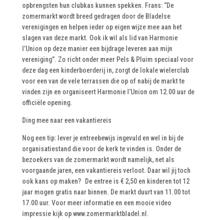
opbrengsten hun clubkas kunnen spekken. Frans: “De
zomermarkt wordt breed gedragen door de Bladelse
verenigingen en helpen ieder op eigen wijze mee aan het
slagen van deze markt. Ook ik wil als lid van Harmonie
l’Union op deze manier een bijdrage leveren aan mijn
vereniging”. Zo richt onder meer Pels & Pluim speciaal voor
deze dag een kinderboerderij in, zorgt de lokale wielerclub
voor een van de vele terrassen die op of nabij de markt te
vinden zijn en organiseert Harmonie l’Union om 12.00 uur de
officiële opening.
Ding mee naar een vakantiereis
Nog een tip: lever je entreebewijs ingevuld en wel in bij de
organisatiestand die voor de kerk te vinden is. Onder de
bezoekers van de zomermarkt wordt namelijk, net als
voorgaande jaren, een vakantiereis verloot. Daar wil jij toch
ook kans op maken? De entree is € 2,50 en kinderen tot 12
jaar mogen gratis naar binnen. De markt duurt van 11.00 tot
17.00 uur. Voor meer informatie en een mooie video
impressie kijk op www.zomermarktbladel.nl.