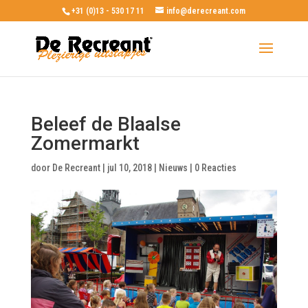
+31 (0)13 - 530 17 11
info@derecreant.com
Beleef de Blaalse
Zomermarkt
door
De Recreant
|
jul 10, 2018
|
Nieuws
|
0 Reacties