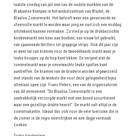
laatste zondag van juli een van de oudste markten van de
Brabantse Kempen in het winkelcentrum van Bladel; de
Blaalse Zomermarkt. Het belooft weer een gevarieerde en
sfeervolle markt te worden waar jong en oud zich een middag
uitstekend kunnen vermaken. Zo vind je op de drukbezochte
boekenmarkt een keur aan boeken; van nieuw tot gebruikt,
van spannende thrillers tot grappige strips. Ook dit jaar zijn
er weer tal van kramen voor de tweedehands markt waar je
leuke koopjes op de kop kunt tikken. En vergeet niet de
rommelmarkt waar je onverwachts leuke spullen kunt
aantreffen. De kramen van de braderie worden afgewisseld
met stands van de winkels die voor deze gelegenheid bijna
allemaal open zijn. Frans Peters, een van de organisatoren
van dit evenement: “De Blaalse Zomermarkt is een
aantrekkelijk verzorgde markt met een breed assortiment
waar een gezellige drukte heerst”. De markt valt altijd in de
zomervakantie. Ideaal dus ook voor de vele toeristen die in
de zomer in de regio neerstrijken en een dagje vermaak
zoeken.
Gratis kinderplein