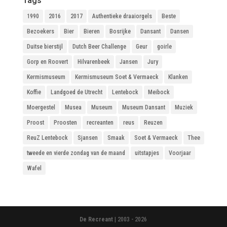
Tags
1990
2016
2017
Authentieke draaiorgels
Beste
Bezoekers
Bier
Bieren
Bosrijke
Dansant
Dansen
Duitse bierstijl
Dutch Beer Challenge
Geur
goirle
Gorp en Roovert
Hilvarenbeek
Jansen
Jury
Kermismuseum
Kermismuseum Soet & Vermaeck
Klanken
Koffie
Landgoed de Utrecht
Lentebock
Meibock
Moergestel
Musea
Museum
Museum Dansant
Muziek
Proost
Proosten
recreanten
reus
Reuzen
ReuZ Lentebock
Sjansen
Smaak
Soet & Vermaeck
Thee
tweede en vierde zondag van de maand
uitstapjes
Voorjaar
Wafel
De Recreant
| 2003 - 2026