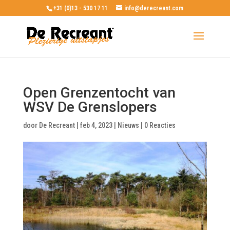
+31 (0)13 - 530 17 11
info@derecreant.com
Open Grenzentocht van
WSV De Grenslopers
door
De Recreant
|
feb 4, 2023
|
Nieuws
|
0 Reacties