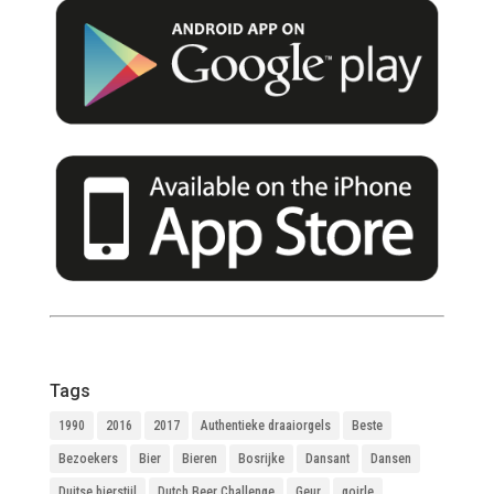
Tags
1990
2016
2017
Authentieke draaiorgels
Beste
Bezoekers
Bier
Bieren
Bosrijke
Dansant
Dansen
Duitse bierstijl
Dutch Beer Challenge
Geur
goirle