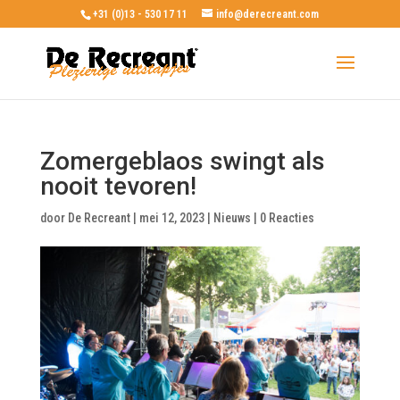
+31 (0)13 - 530 17 11
info@derecreant.com
Zomergeblaos swingt als
nooit tevoren!
door
De Recreant
|
mei 12, 2023
|
Nieuws
|
0 Reacties