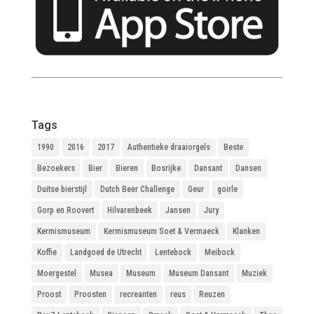
Tags
1990
2016
2017
Authentieke draaiorgels
Beste
Bezoekers
Bier
Bieren
Bosrijke
Dansant
Dansen
Duitse bierstijl
Dutch Beer Challenge
Geur
goirle
Gorp en Roovert
Hilvarenbeek
Jansen
Jury
Kermismuseum
Kermismuseum Soet & Vermaeck
Klanken
Koffie
Landgoed de Utrecht
Lentebock
Meibock
Moergestel
Musea
Museum
Museum Dansant
Muziek
Proost
Proosten
recreanten
reus
Reuzen